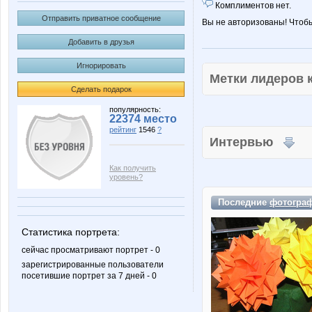
Комплиментов нет.
Отправить приватное сообщение
Вы не авторизованы! Чтоб
Добавить в друзья
Игнорировать
Метки лидеров
Сделать подарок
популярность:
22374 место
рейтинг
1546
?
Интервью
Как получить
уровень?
Последние
фотогра
Статистика портрета:
сейчас просматривают портрет - 0
зарегистрированные пользователи
посетившие портрет за 7 дней - 0