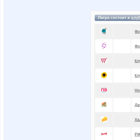
Лигра состоит в
клу
Фо
Фо
Кл
Кл
Но
Да
Ха
Р