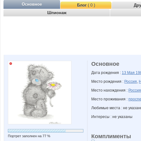
Основное
Блог
( 0 )
Др
Шпионаж
Основное
Дата рождения :
13 Мая
19
Место рождения :
Россия
,
Н
Место нахождения :
Россия
Место проживания :
проспе
Любимые места : не указа
Интересы : не указаны
Комплименты
Портрет заполнен на 77 %