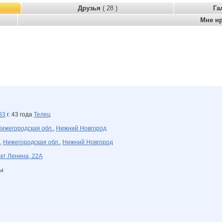
Друзья
( 28 )
Га
Мне н
83
г. 43 года
Телец
ижегородская обл.
,
Нижний Новгород
,
Нижегородская обл.
,
Нижний Новгород
кт Ленина, 22А
ны