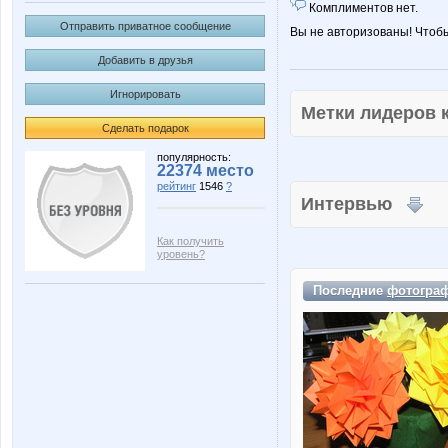
Комплиментов нет.
Отправить приватное сообщение
Вы не авторизованы! Чтоб
Добавить в друзья
Игнорировать
Метки лидеров
Сделать подарок
популярность:
22374 место
рейтинг
1546
?
Интервью
Как получить
уровень?
Последние
фотогра