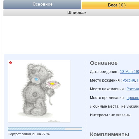
Основное
Блог
( 0 )
Шпионаж
Основное
Дата рождения :
13 Мая
19
Место рождения :
Россия
,
Н
Место нахождения :
Россия
Место проживания :
проспе
Любимые места : не указа
Интересы : не указаны
Комплименты
Портрет заполнен на 77 %