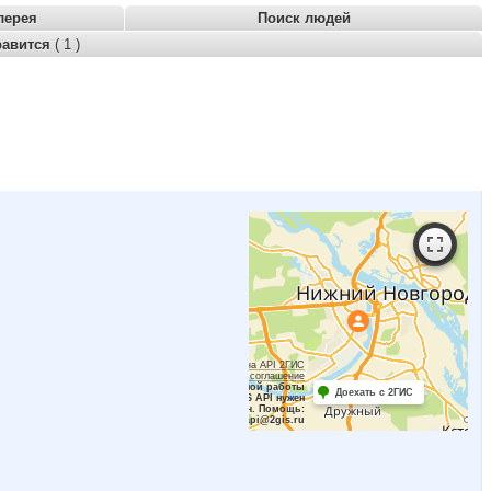
лерея
Поиск людей
равится
( 1 )
Работает на API 2ГИС
Лицензионное соглашение
Для корректной работы
Доехать с 2ГИС
Raster JS API нужен
ключ. Помощь:
api@2gis.ru