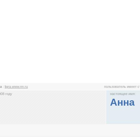
ра
:
ligra.www.nn.ru
пользователь имеет 
008 году
настоящее имя:
Анна