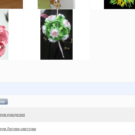
бах
рум рукоделия
рум Лютики-цветочки